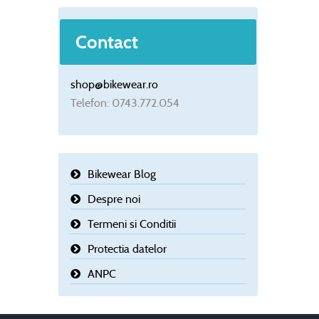
Contact
shop@bikewear.ro
Telefon: 0743.772.054
Bikewear Blog
Despre noi
Termeni si Conditii
Protectia datelor
ANPC