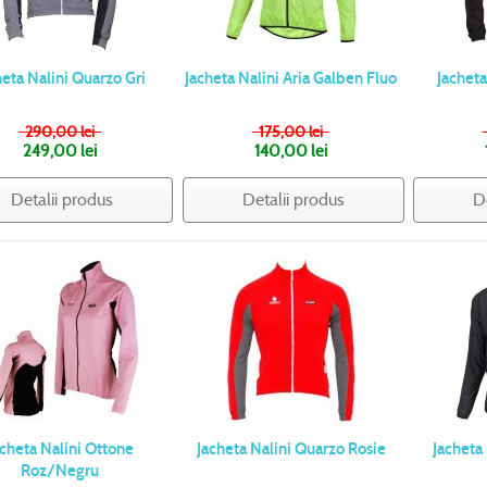
heta Nalini Quarzo Gri
Jacheta Nalini Aria Galben Fluo
Jacheta
290,00 lei
175,00 lei
249,00 lei
140,00 lei
Detalii produs
Detalii produs
D
acheta Nalini Ottone
Jacheta Nalini Quarzo Rosie
Jacheta
Roz/Negru