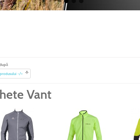
 după
 produsului -/+
chete Vant