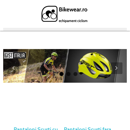
Featured Products
Pantaloni Scurti cu
Pantaloni Scurti fara