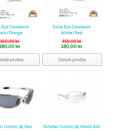
s Eye Constance
Swiss Eye Constance
lack/Orange
White/Red
350,00 lei
350,00 lei
280,00 lei
280,00 lei
etalii produs
Detalii produs
ri Ciclism J&J Geo
Ochelari Ciclism J&J World Albi