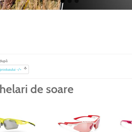
 după
 produsului -/+
helari de soare