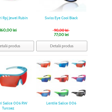
i Rpj Jewel Rubin
Swiss Eye Cool Black
160,00 lei
90,00 lei
77,00 lei
etalii produs
Detalii produs
ri Salice 006 RW
Lentile Salice 006
Turcoaz