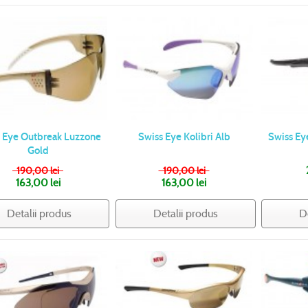
 Eye Outbreak Luzzone
Swiss Eye Kolibri Alb
Swiss Ey
Gold
190,00 lei
190,00 lei
163,00 lei
163,00 lei
Detalii produs
Detalii produs
D