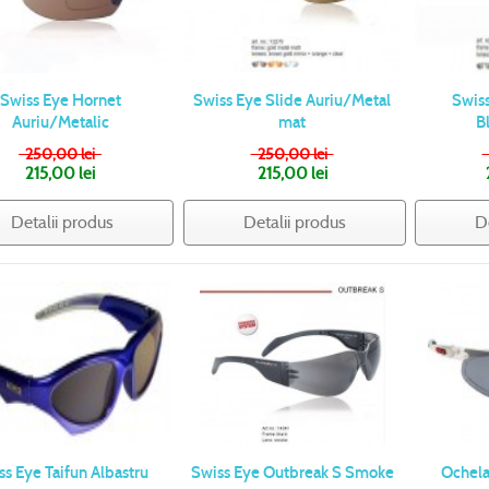
Swiss Eye Hornet
Swiss Eye Slide Auriu/Metal
Swis
Auriu/Metalic
mat
B
250,00 lei
250,00 lei
215,00 lei
215,00 lei
Detalii produs
Detalii produs
D
ss Eye Taifun Albastru
Swiss Eye Outbreak S Smoke
Ochela