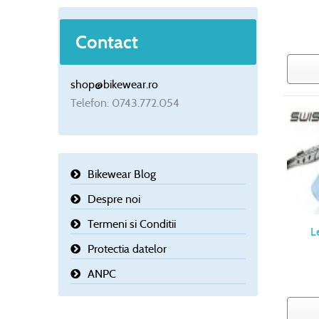
Contact
shop@bikewear.ro
Telefon: 0743.772.054
Bikewear Blog
Despre noi
Termeni si Conditii
L
Protectia datelor
ANPC