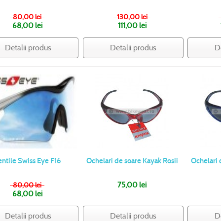
80,00 lei
130,00 lei
68,00 lei
111,00 lei
Detalii produs
Detalii produs
D
entile Swiss Eye F16
Ochelari de soare Kayak Rosii
Ochelari 
80,00 lei
75,00 lei
68,00 lei
Detalii produs
Detalii produs
D