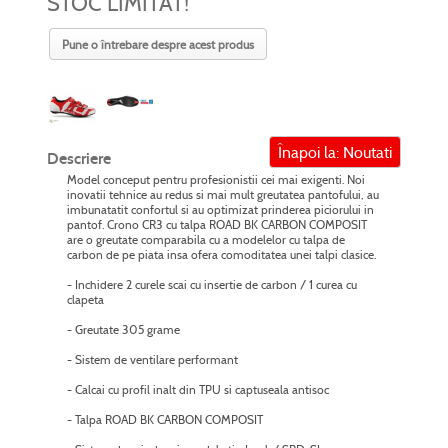
STOC LIMITAT!
Pune o întrebare despre acest produs
Înapoi la: Noutati
Descriere
Model conceput pentru profesionistii cei mai exigenti. Noi
inovatii tehnice au redus si mai mult greutatea pantofului, au
imbunatatit confortul si au optimizat prinderea piciorului in
pantof. Crono CR3 cu talpa ROAD BK CARBON COMPOSIT
are o greutate comparabila cu a modelelor cu talpa de
carbon de pe piata insa ofera comoditatea unei talpi clasice.
- Inchidere 2 curele scai cu insertie de carbon / 1 curea cu
clapeta
- Greutate 305 grame
- Sistem de ventilare performant
- Calcai cu profil inalt din TPU si captuseala antisoc
- Talpa ROAD BK CARBON COMPOSIT