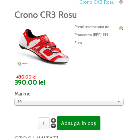
Crono CX3 Rosu
Crono CR3 Rosu
Pretul recomandat de
Producator (RRP):
139
Euro
430,00 lei
390,00 lei
Marime
39