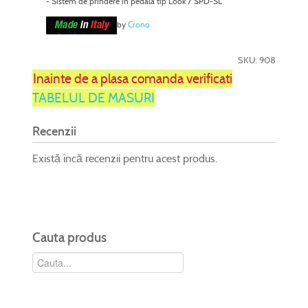
- Sistem de prindere in pedala tip Look / SPD-SL
by
Crono
SKU: 908
Inainte de a plasa comanda verificati
TABELUL DE MASURI
Recenzii
Există încă recenzii pentru acest produs.
Cauta produs