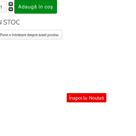
N STOC
Pune o întrebare despre acest produs
Înapoi la: Noutati