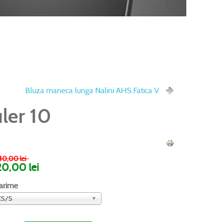
Bluza maneca lunga Nalini AHS Fatica V
uler 10
0,00 lei
20,00 lei
arime
XS/S