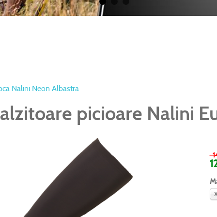
pca Nalini Neon Albastra
alzitoare picioare Nalini E
14
1
M